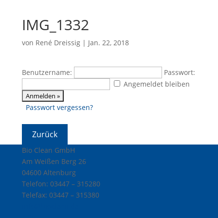
IMG_1332
von
René Dreissig
|
Jan. 22, 2018
Benutzername:
Passwort:
Angemeldet bleiben
Passwort vergessen?
Bio Clean GmbH
Am Weißen Berg 26
04600 Altenburg
Telefon: 03447 – 315280
Telefax: 03447 – 315380
info@bioclean.de
AGB