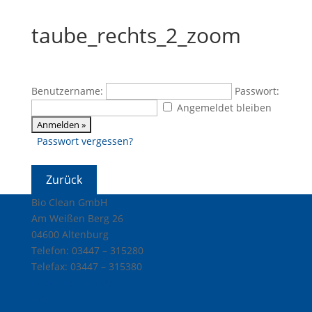
taube_rechts_2_zoom
Benutzername:
Passwort:
Angemeldet bleiben
Passwort vergessen?
Bio Clean GmbH
Am Weißen Berg 26
04600 Altenburg
Telefon: 03447 – 315280
Telefax: 03447 – 315380
info@bioclean.de
AGB