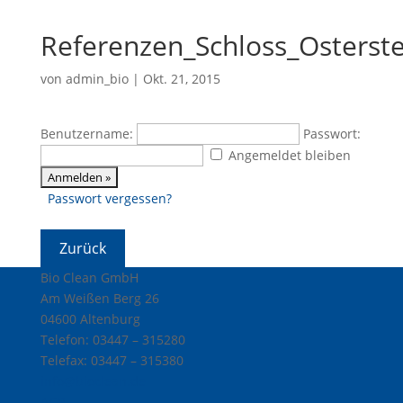
Referenzen_Schloss_Osterste
von
admin_bio
|
Okt. 21, 2015
Benutzername:
Passwort:
Angemeldet bleiben
Passwort vergessen?
Bio Clean GmbH
Am Weißen Berg 26
04600 Altenburg
Telefon: 03447 – 315280
Telefax: 03447 – 315380
info@bioclean.de
AGB